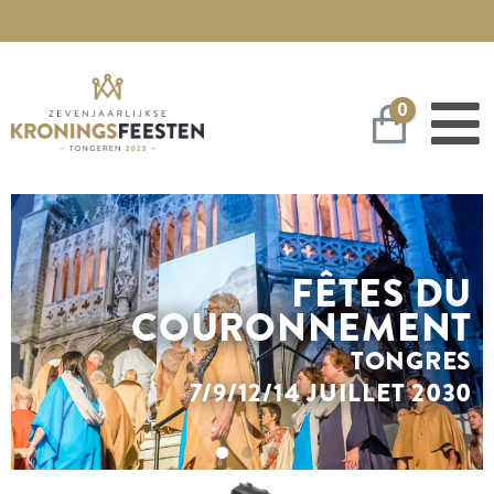
0
Panier
FÊTES DU
COURONNEMENT
TONGRES
7/9/12/14 JUILLET 2030