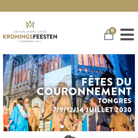
0
Panier
FÊTES DU
COURONNEMENT
TONGRES
7/9/12/14 JUILLET 2030