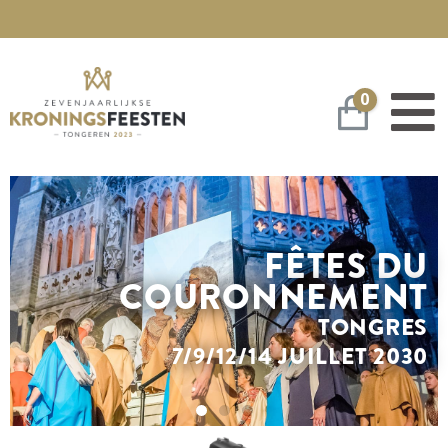
0
Panier
FÊTES DU
COURONNEMENT
TONGRES
7/9/12/14 JUILLET 2030