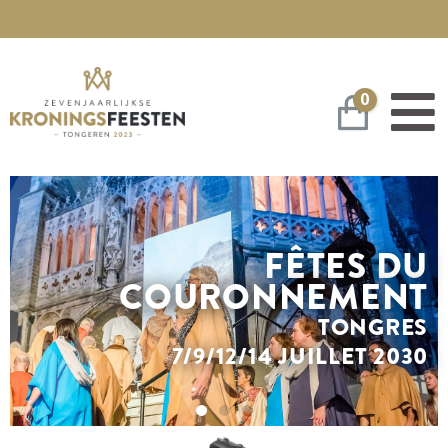
0
Panier
FÊTES DU
COURONNEMENT
TONGRES
7/9/12/14 JUILLET 2030