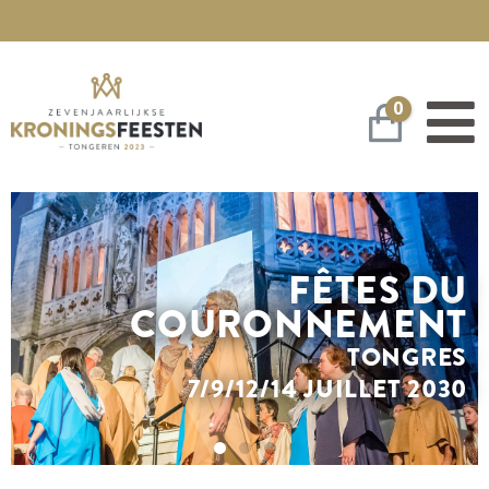
0
Panier
FÊTES DU
COURONNEMENT
TONGRES
7/9/12/14 JUILLET 2030