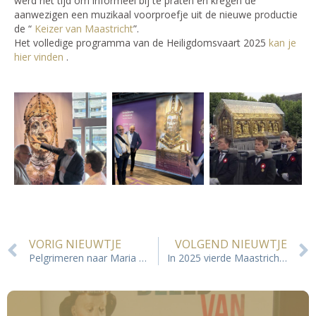
werd het tijd om informeel bij te praten en kregen de
aanwezigen een muzikaal voorproefje uit de nieuwe productie
de “
Keizer van Maastricht
”.
Het volledige programma van de Heiligdomsvaart 2025
kan je
hier vinden
.
VORIG NIEUWTJE
VOLGEND NIEUWTJE
Pelgrimeren naar Maria zaterdag 24 mei Pelgrims van Hoop
In 2025 vierde Maastricht zijn 56ste Heiligdomsvaart