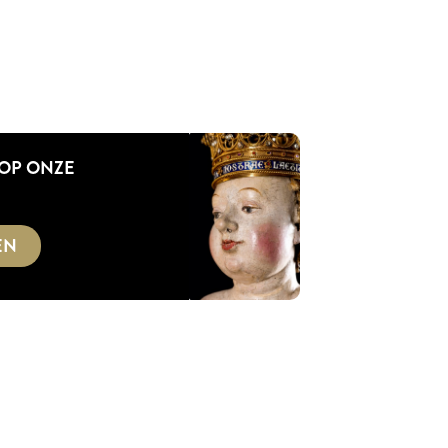
 OP ONZE
EN