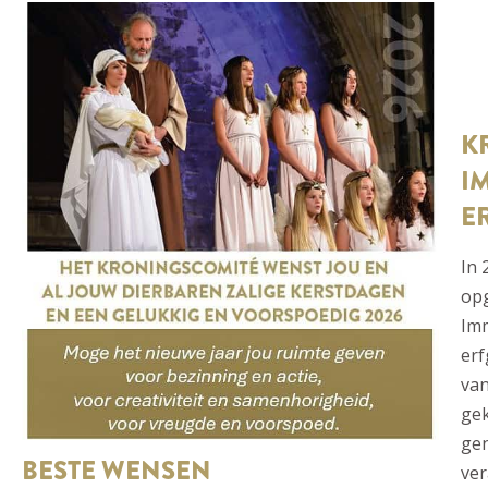
K
I
E
In 
op
Imm
erf
va
gek
gen
BESTE WENSEN
ver