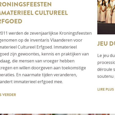
RONINGSFEESTEN
MMATERIEEL CULTUREEL
RFGOED
2011 werden de zevenjaarlijkse Kroningsfeesten
genomen op de inventaris Vlaanderen voor
JEU D
aterieel Cultureel Erfgoed. Immaterieel
goed zijn gewoontes, kennis en praktijken van
Le jeu du
ndaag, die mensen van vroeger hebben
processio
regen en willen doorgeven aan toekomstige
déroule s
eraties. En naarmate tijden veranderen,
soutenu p
andert immaterieel erfgoed mee.
LIRE PLUS
S VERDER