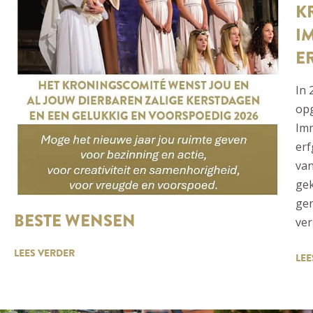
K
I
E
In 
op
Imm
erf
va
gek
gen
BESTE WENSEN
ver
LEES VERDER
LEE