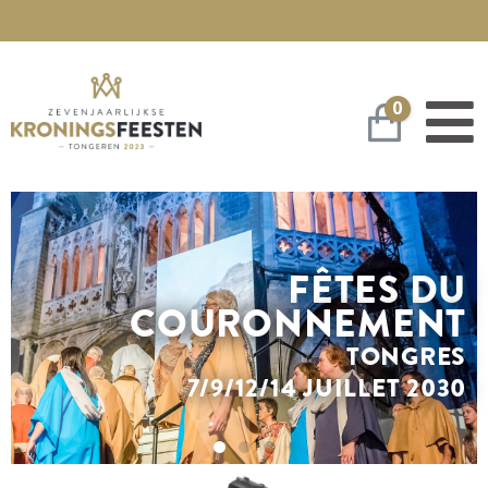
0
Panier
FÊTES DU
COURONNEMENT
TONGRES
7/9/12/14 JUILLET 2030