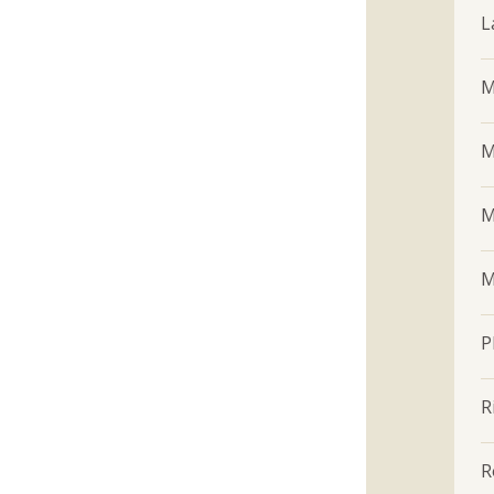
L
M
M
M
M
P
R
R