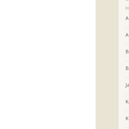
B
A
A
B
B
J
K
K