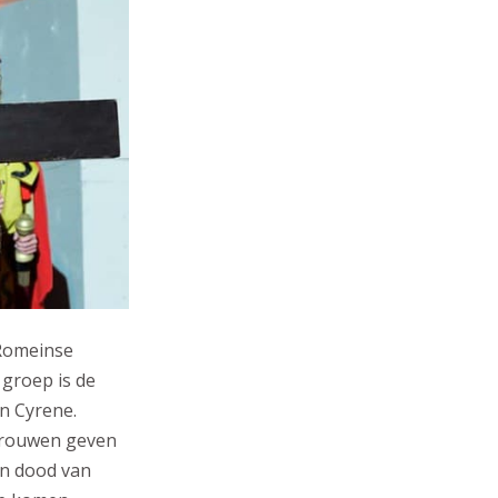
 Romeinse
 groep is de
an Cyrene.
 vrouwen geven
en dood van