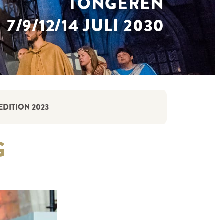
TONGEREN
7/9/12/14 JULI 2030
DITION 2023
G