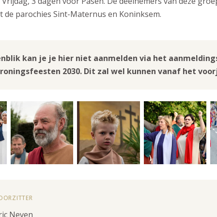
 Vrijdag, 3 dagen vóór Pasen. De deelnemers van deze gro
it de parochies Sint-Maternus en Koninksem.
nblik kan je je hier niet aanmelden via het aanmeldin
roningsfeesten 2030. Dit zal wel kunnen vanaf het voor
OORZITTER
ric Neven