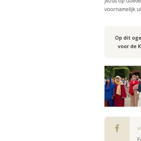
Jezus op Goede
voornamelijk u
Op dit oge
voor de K
V
E