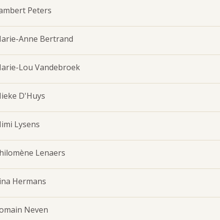
ambert Peters
arie-Anne Bertrand
arie-Lou Vandebroek
ieke D'Huys
imi Lysens
hilomène Lenaers
ina Hermans
omain Neven