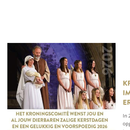
K
I
E
In 
op