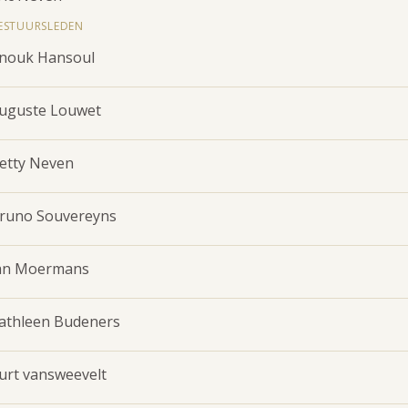
ESTUURSLEDEN
nouk Hansoul
uguste Louwet
etty Neven
runo Souvereyns
an Moermans
athleen Budeners
urt vansweevelt