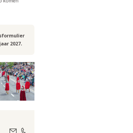
ep komen
gsformulier
jaar 2027.