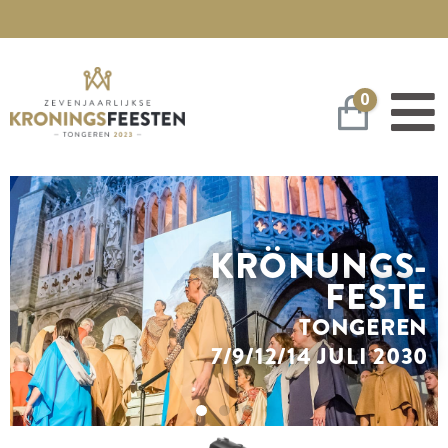
0
Warenko
KRÖNUNGS-
FESTE
TONGEREN
7/9/12/14 JULI 2030