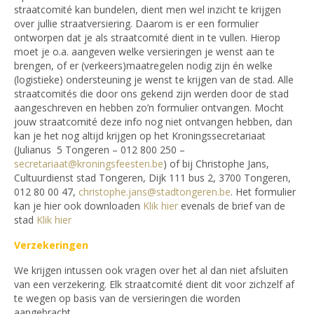
straatcomité kan bundelen, dient men wel inzicht te krijgen
over jullie straatversiering. Daarom is er een formulier
ontworpen dat je als straatcomité dient in te vullen. Hierop
moet je o.a. aangeven welke versieringen je wenst aan te
brengen, of er (verkeers)maatregelen nodig zijn én welke
(logistieke) ondersteuning je wenst te krijgen van de stad. Alle
straatcomités die door ons gekend zijn werden door de stad
aangeschreven en hebben zo’n formulier ontvangen. Mocht
jouw straatcomité deze info nog niet ontvangen hebben, dan
kan je het nog altijd krijgen op het Kroningssecretariaat
(Julianus 5 Tongeren – 012 800 250 –
secretariaat@kroningsfeesten.be
) of bij Christophe Jans,
Cultuurdienst stad Tongeren, Dijk 111 bus 2, 3700 Tongeren,
012 80 00 47,
christophe.jans@stadtongeren.be
. Het formulier
kan je hier ook downloaden
Klik hier
evenals de brief van de
stad
Klik hier
Verzekeringen
We krijgen intussen ook vragen over het al dan niet afsluiten
van een verzekering. Elk straatcomité dient dit voor zichzelf af
te wegen op basis van de versieringen die worden
aangebracht.