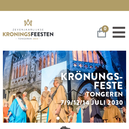
0
Warenko
KRÖNUNGS-
FESTE
TONGEREN
7/9/12/14 JULI 2030