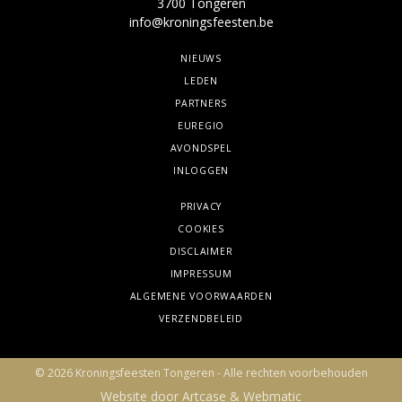
3700 Tongeren
info@kroningsfeesten.be
NIEUWS
LEDEN
PARTNERS
EUREGIO
AVONDSPEL
INLOGGEN
PRIVACY
COOKIES
DISCLAIMER
IMPRESSUM
ALGEMENE VOORWAARDEN
VERZENDBELEID
© 2026 Kroningsfeesten Tongeren - Alle rechten voorbehouden
Website door Artcase & Webmatic