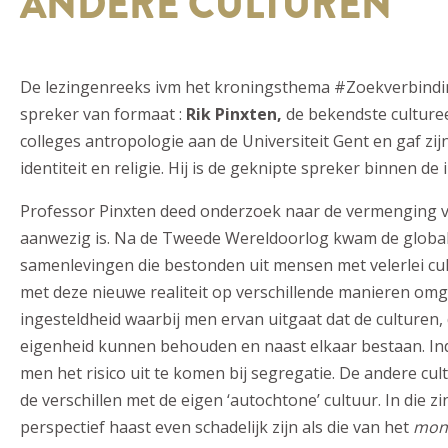
ANDERE CULTUREN
De lezingenreeks ivm het kroningsthema #Zoekverbindi
spreker van formaat :
Rik Pinxten,
de bekendste culturee
colleges antropologie aan de Universiteit Gent en gaf zi
identiteit en religie. Hij is de geknipte spreker binnen 
Professor Pinxten deed onderzoek naar de vermenging van
aanwezig is. Na de Tweede Wereldoorlog kwam de globalis
samenlevingen die bestonden uit mensen met velerlei cul
met deze nieuwe realiteit op verschillende manieren omg
ingesteldheid waarbij men ervan uitgaat dat de culturen,
eigenheid kunnen behouden en naast elkaar bestaan. Ind
men het risico uit te komen bij segregatie. De andere cu
de verschillen met de eigen ‘autochtone’ cultuur. In die z
perspectief haast even schadelijk zijn als die van het
mono