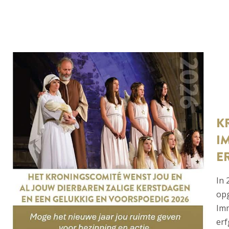
K
I
E
In 
op
Imm
erf