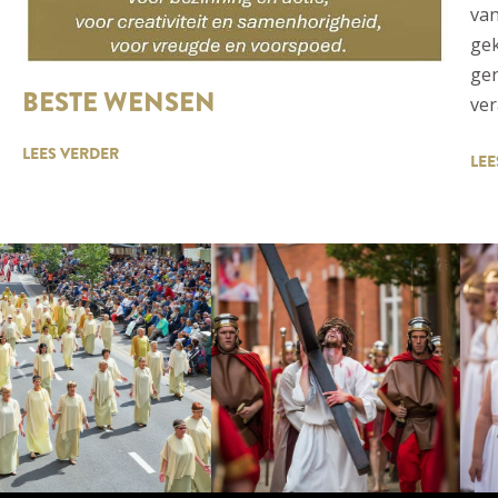
va
gek
gen
BESTE WENSEN
ver
LEES VERDER
LEE