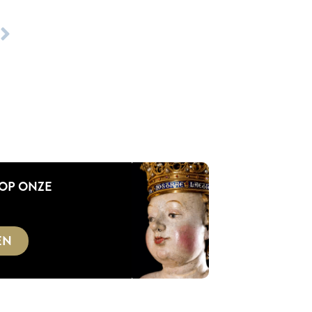
 OP ONZE
EN