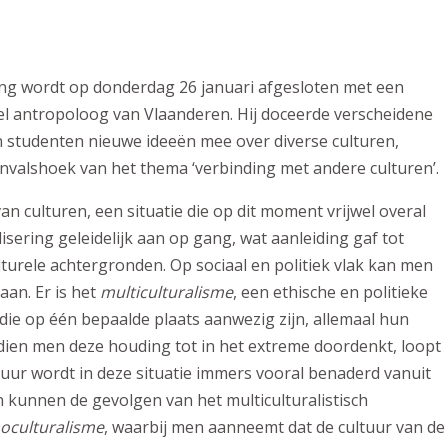
ng wordt op donderdag 26 januari afgesloten met een
l antropoloog van Vlaanderen. Hij doceerde verscheidene
jn studenten nieuwe ideeën mee over diverse culturen,
de invalshoek van het thema ‘verbinding met andere culturen’.
 culturen, een situatie die op dit moment vrijwel overal
ering geleidelijk aan op gang, wat aanleiding gaf tot
turele achtergronden. Op sociaal en politiek vlak kan men
aan. Er is het
multiculturalisme
, een ethische en politieke
 die op één bepaalde plaats aanwezig zijn, allemaal hun
ien men deze houding tot in het extreme doordenkt, loopt
ltuur wordt in deze situatie immers vooral benaderd vanuit
in kunnen de gevolgen van het multiculturalistisch
culturalisme
, waarbij men aanneemt dat de cultuur van de