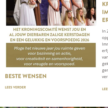
K
I
E
In 
op
Imm
erf
va
gek
gen
BESTE WENSEN
ver
LEES VERDER
LEE