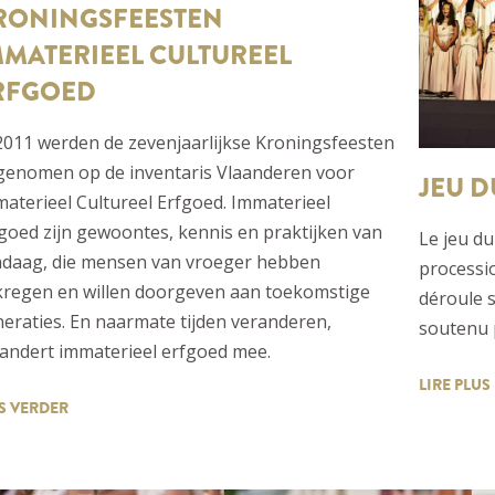
RONINGSFEESTEN
MMATERIEEL CULTUREEL
RFGOED
2011 werden de zevenjaarlijkse Kroningsfeesten
genomen op de inventaris Vlaanderen voor
JEU D
aterieel Cultureel Erfgoed. Immaterieel
goed zijn gewoontes, kennis en praktijken van
Le jeu du
ndaag, die mensen van vroeger hebben
processio
regen en willen doorgeven aan toekomstige
déroule s
eraties. En naarmate tijden veranderen,
soutenu p
andert immaterieel erfgoed mee.
LIRE PLUS
S VERDER