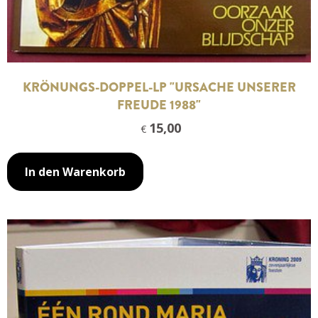
KRÖNUNGS-DOPPEL-LP "URSACHE UNSERER
FREUDE 1988"
15,00
€
In den Warenkorb