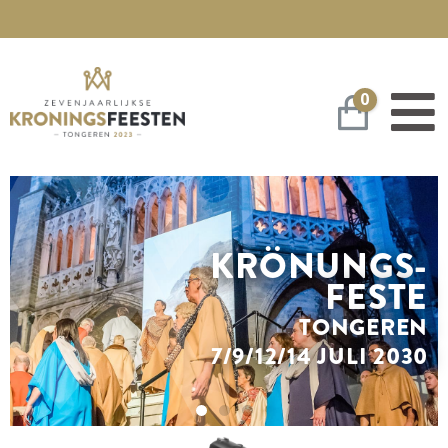
0
Warenko
KRÖNUNGS-
FESTE
TONGEREN
7/9/12/14 JULI 2030