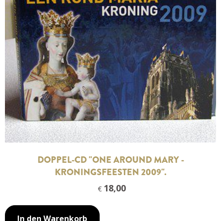
DOPPEL-CD "ONE AROUND MARY -
KRONINGSFEESTEN 2009".
18,00
€
In den Warenkorb