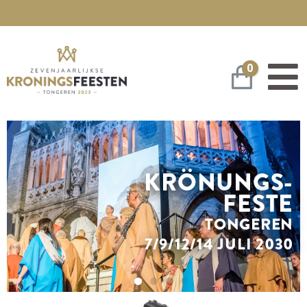
0
Warenko
KRÖNUNGS-
FESTE
TONGEREN
7/9/12/14 JULI 2030