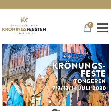
0
Warenko
KRÖNUNGS-
FESTE
TONGEREN
7/9/12/14 JULI 2030