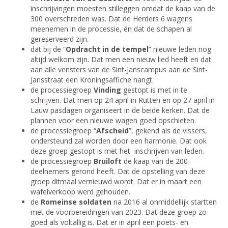
inschrijvingen moesten stilleggen omdat de kaap van de
300 overschreden was. Dat de Herders 6 wagens
meenemen in de processie, én dat de schapen al
gereserveerd zijn.
dat bij de “
Opdracht in de tempel
” nieuwe leden nog
altijd welkom zijn. Dat men een nieuw lied heeft en dat
aan alle vensters van de Sint-Janscampus aan de Sint-
Jansstraat een Kroningsaffiche hangt.
de processiegroep
Vinding
gestopt is met in te
schrijven. Dat men op 24 april in Rutten en op 27 april in
Lauw pasdagen organiseert in de beide kerken. Dat de
plannen voor een nieuwe wagen goed opschieten.
de processiegroep “
Afscheid
”, gekend als de vissers,
ondersteund zal worden door een harmonie. Dat ook
deze groep gestopt is met het inschrijven van leden.
de processiegroep
Bruiloft
de kaap van de 200
deelnemers gerond heeft. Dat de opstelling van deze
groep ditmaal vernieuwd wordt. Dat er in maart een
wafelverkoop werd gehouden.
de
Romeinse soldaten
na 2016 al onmiddellijk startten
met de voorbereidingen van 2023. Dat deze groep zo
goed als voltallig is. Dat er in april een poets- en