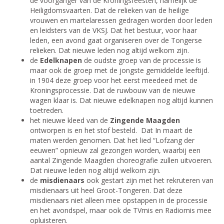
de voorganger van de Kroningsfeesten, namelijk de
Heiligdomsvaarten. Dat de relieken van de heilige
vrouwen en martelaressen gedragen worden door leden
en leidsters van de VKSJ. Dat het bestuur, voor haar
leden, een avond gaat organiseren over de Tongerse
relieken. Dat nieuwe leden nog altijd welkom zijn.
de
Edelknapen
de oudste groep van de processie is
maar ook de groep met de jongste gemiddelde leeftijd.
in 1904 deze groep voor het eerst meedeed met de
Kroningsprocessie. Dat de ruwbouw van de nieuwe
wagen klaar is. Dat nieuwe edelknapen nog altijd kunnen
toetreden.
het nieuwe kleed van de
Zingende Maagden
ontworpen is en het stof besteld. Dat In maart de
maten werden genomen. Dat het lied “Lofzang der
eeuwen” opnieuw zal gezongen worden, waarbij een
aantal Zingende Maagden choreografie zullen uitvoeren.
Dat nieuwe leden nog altijd welkom zijn.
de
misdienaars
ook gestart zijn met het rekruteren van
misdienaars uit heel Groot-Tongeren. Dat deze
misdienaars niet alleen mee opstappen in de processie
en het avondspel, maar ook de TVmis en Radiomis mee
opluisteren.