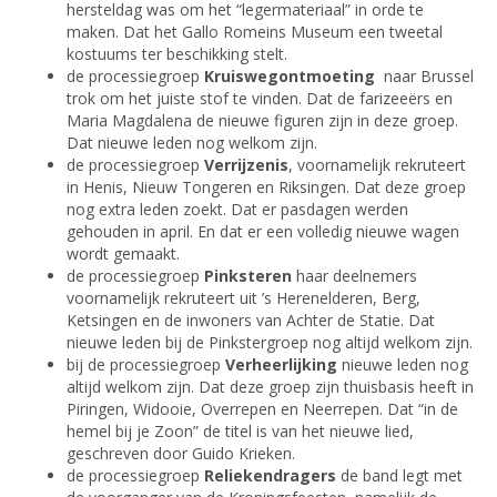
hersteldag was om het “legermateriaal” in orde te
maken. Dat het Gallo Romeins Museum een tweetal
kostuums ter beschikking stelt.
de processiegroep
Kruiswegontmoeting
naar Brussel
trok om het juiste stof te vinden. Dat de farizeeërs en
Maria Magdalena de nieuwe figuren zijn in deze groep.
Dat nieuwe leden nog welkom zijn.
de processiegroep
Verrijzenis
, voornamelijk rekruteert
in Henis, Nieuw Tongeren en Riksingen. Dat deze groep
nog extra leden zoekt. Dat er pasdagen werden
gehouden in april. En dat er een volledig nieuwe wagen
wordt gemaakt.
de processiegroep
Pinksteren
haar deelnemers
voornamelijk rekruteert uit ’s Herenelderen, Berg,
Ketsingen en de inwoners van Achter de Statie. Dat
nieuwe leden bij de Pinkstergroep nog altijd welkom zijn.
bij de processiegroep
Verheerlijking
nieuwe leden nog
altijd welkom zijn. Dat deze groep zijn thuisbasis heeft in
Piringen, Widooie, Overrepen en Neerrepen. Dat “in de
hemel bij je Zoon” de titel is van het nieuwe lied,
geschreven door Guido Krieken.
de processiegroep
Reliekendragers
de band legt met