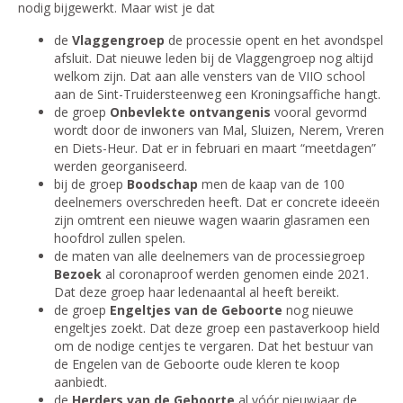
nodig bijgewerkt. Maar wist je dat
de
Vlaggengroep
de processie opent en het avondspel
afsluit. Dat nieuwe leden bij de Vlaggengroep nog altijd
welkom zijn. Dat aan alle vensters van de VIIO school
aan de Sint-Truidersteenweg een Kroningsaffiche hangt.
de groep
Onbevlekte ontvangenis
vooral gevormd
wordt door de inwoners van Mal, Sluizen, Nerem, Vreren
en Diets-Heur. Dat er in februari en maart “meetdagen”
werden georganiseerd.
bij de groep
Boodschap
men de kaap van de 100
deelnemers overschreden heeft. Dat er concrete ideeën
zijn omtrent een nieuwe wagen waarin glasramen een
hoofdrol zullen spelen.
de maten van alle deelnemers van de processiegroep
Bezoek
al coronaproof werden genomen einde 2021.
Dat deze groep haar ledenaantal al heeft bereikt.
de groep
Engeltjes van de Geboorte
nog nieuwe
engeltjes zoekt. Dat deze groep een pastaverkoop hield
om de nodige centjes te vergaren. Dat het bestuur van
de Engelen van de Geboorte oude kleren te koop
aanbiedt.
de
Herders van de Geboorte
al vóór nieuwjaar de