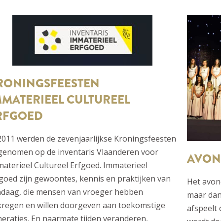
RONINGSFEESTEN
MMATERIEEL CULTUREEL
RFGOED
2011 werden de zevenjaarlijkse Kroningsfeesten
genomen op de inventaris Vlaanderen voor
AVON
aterieel Cultureel Erfgoed. Immaterieel
goed zijn gewoontes, kennis en praktijken van
Het avon
ndaag, die mensen van vroeger hebben
maar dan
regen en willen doorgeven aan toekomstige
afspeelt
eraties. En naarmate tijden veranderen,