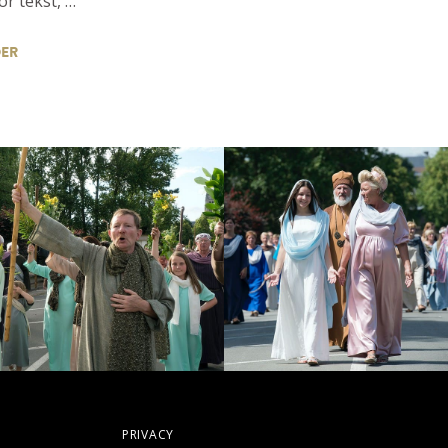
r tekst, …
DER
PRIVACY