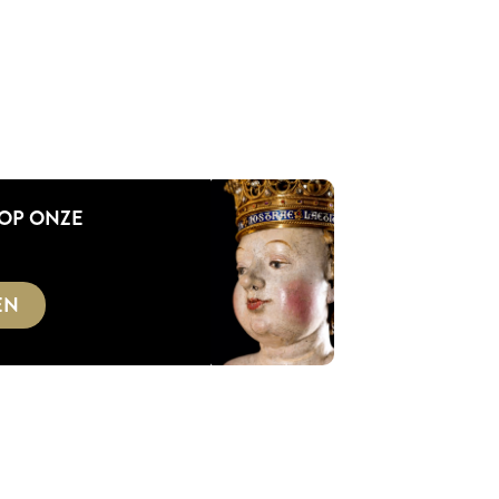
 OP ONZE
EN