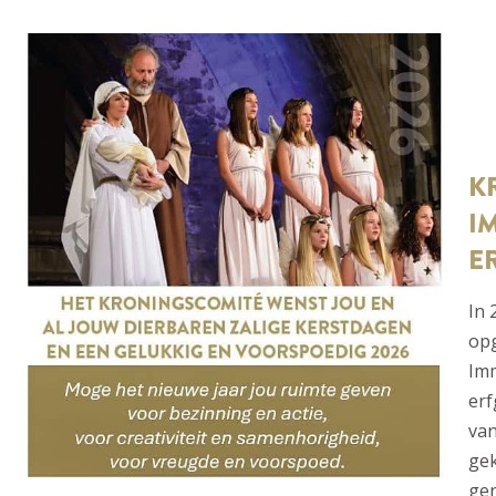
K
I
E
In 
op
Imm
erf
va
gek
gen