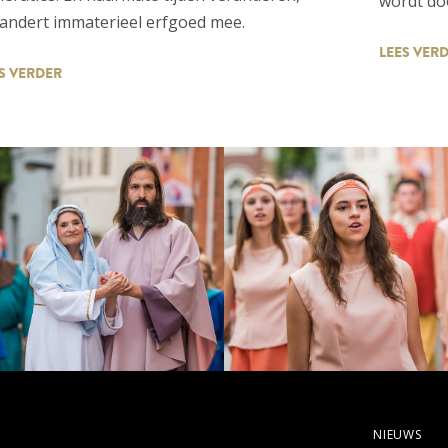
wordt doo
andert immaterieel erfgoed mee.
LEES VER
S VERDER
NIEUWS