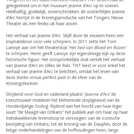
gelegenheid om in het museum Jeanne d’Arc op te voeren.
Heldhaftig, goddelijk, onverschrokken; de onsterfelijke Jeanne
d’Arc herrijst in de Kroningsproductie van het Tongers Nieuw
Theater als een feniks uit haar assen.
Het verhaal van Jeanne d’Arc blijft door de eeuwen heen een
inspiratiebron voor vele schrijvers. In 2011 zette het Tom
Lanoye aan om het theaterstuk ‘
Het lied van Bloed en Rozen’
te schrijven. Hierin geeft Lanoye zijn eigenzinnige kijk op deze
historische figuur. Het oorspronkelijke stuk vertelt het verhaal
van Jeanne d’Arc en Gilles de Rais. TNT kiest er voor enkel het
verhaal van Jeanne d’Arc te belichten, omdat het leven van
deze sterke vrouw perfect past in de sfeer van de
Kroningsfeesten.
Strijdend voor God en vaderland plaatst ‘
Jeanne d’Arc
‘ de
toeschouwer middenin het kletterende strijdgewoel van de
Honderdjarige Oorlog. Rijdend aan het hoofd van haar leger
vuurt “de Maagd van Orléans” het publiek aan om haar op haar
indrukwekkende levensloop te vervoegen: van de iconische
bevrijding van Orléans, tot de kroning van de Dauphin, door de
listige onderhandelingen van de hofhoudingen heen, langs