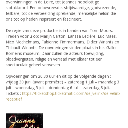
overwinningen in de Loire, tot Jeannes noodlottige
slotakkoord. Een onbevreesde, strijdvaardige, godvrezende,
feilbare, tot de verbeelding sprekende, menselijke heldin die
ons tot op heden inspireert en fascineert.
De regie van deze productie is in handen van Tom Moors.
Treden voor u op: Marijn Carton, Larissa Leclère, Luc Maes,
Nico Mechelmans, Fabienne Timmermans, Didier Winants en
Thibault Winants. De opvoeringen vinden plaats in het Gallo-
Romeins museum. Daar zullen de acteurs toewijding,
bloedvergieten, religie en verraad met elkaar tot een
spectaculair geheel verweven.
Opvoeringen om 20.30 uur en dit op de volgende dagen :
vrijdag 30 juni (avant première) – zaterdag 1 juli – maandag 3
juli – woensdag 5 juli – donderdag 6 juli – zaterdag 8 juli.
Tickets :
https://ticketshop.ticketmatic.com/de_velinx/de-velinx-
receptief