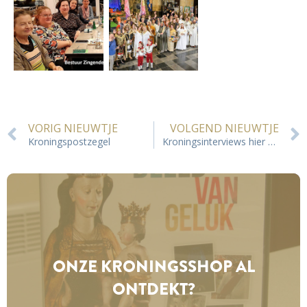
VORIG NIEUWTJE
VOLGEND NIEUWTJE
Kroningspostzegel
Kroningsinterviews hier en op Radio BOO
ONZE KRONINGS­SHOP AL
ONTDEKT?