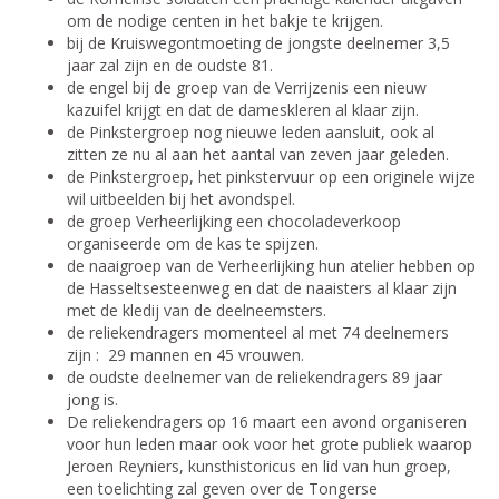
om de nodige centen in het bakje te krijgen.
bij de Kruiswegontmoeting de jongste deelnemer 3,5
jaar zal zijn en de oudste 81.
de engel bij de groep van de Verrijzenis een nieuw
kazuifel krijgt en dat de dameskleren al klaar zijn.
de Pinkstergroep nog nieuwe leden aansluit, ook al
zitten ze nu al aan het aantal van zeven jaar geleden.
de Pinkstergroep, het pinkstervuur op een originele wijze
wil uitbeelden bij het avondspel.
de groep Verheerlijking een chocoladeverkoop
organiseerde om de kas te spijzen.
de naaigroep van de Verheerlijking hun atelier hebben op
de Hasseltsesteenweg en dat de naaisters al klaar zijn
met de kledij van de deelneemsters.
de reliekendragers momenteel al met 74 deelnemers
zijn : 29 mannen en 45 vrouwen.
de oudste deelnemer van de reliekendragers 89 jaar
jong is.
De reliekendragers op 16 maart een avond organiseren
voor hun leden maar ook voor het grote publiek waarop
Jeroen Reyniers, kunsthistoricus en lid van hun groep,
een toelichting zal geven over de Tongerse