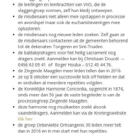
de leerlingen en leerkrachten van VIIO, die de
vlaggengroep vormen, zelf hun kledij ontwerpen.
de misdienaars niet alleen mee opstappen in processie
en avondspel maar ook de eucharistievieringen mee
opluisteren.
de misdienaars nog nieuwe leden zoeken. Zelf gaan ze
de misdienaars contacteren uit de gemeenten behorend
tot de dekenaten Tongeren en Sint-Truiden.
de baldakijndragers voor het heilig sacrament nog
dragers zoekt. Aanmelden kan bij Christiaan Doucet –
0496 63 09 41 of Roger Houba – 012 45 44 76.
de Zingende Maagden meer leden tellen dan in 2016.
ze op 8 oktober een succesvolle kick off hielden en dat
er sindsdien al meerdere repetities volgden.
de Koninklijke Harmonie Concordia, opgericht in 1874,
sinds meer dan 50 jaar de vaste begeleider is van de
processiegroep Zingende Maagden.
deze harmonie nog muzikanten zoekt alsook
vaandeldragers. Aanmelden kan via de Kroningswebsite
klik hier
de groep Onbevlekte Ontvangenis 30 leden meer telt
dan in 2016 en in mei start met hun repetities.