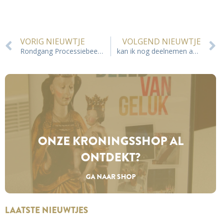
VORIG NIEUWTJE
VOLGEND NIEUWTJE
Rondgang Processiebeeld doorheen dekenaat Tongeren
kan ik nog deelnemen aan de Kroningsprocessie en het avondspel?
ONZE KRONINGS­SHOP AL
ONTDEKT?
GA NAAR SHOP
LAATSTE NIEUWTJES