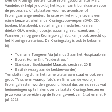
over de Kroningsfeesten. Onze Kroningscoördinator Marc
Vandebroek helpt je ook bij het kopen van tribunekaarten voor
de processies, of zitplaatsen voor het avondspel of
Kroningsarrangementen. In onze winkel vind je tevens een
ruime keuze uit allerhande Kroningsvoorwerpen (DVD, CD,
boeken, Mariabeeld, sleutelhangers, medailles, kaarsen,
drieluik OLV, medicijndoosje, automagneet, rozenkrans….).
Wanneer je nog geen Kroningsvlag hebt, kan je ook terecht op
het Kroningsecretariaat. De Kroningsvlag is ook te bekomen
bij:
Toerisme Tongeren Via Julianus 2 aan het Hospitaalplein
Boulet Home Sint-Truiderstraat 1
Standaard Boekhandel Maastrichterstraat 20 B
Basiliek (vraag aan de kerkbewaarder)
Ten slotte nog dit : in het ruime uitstalraam staat er ook een
groot TV scherm waarop foto’s en films van de voorbije
Kroningsfeesten worden getoond. Ideaal dus om nu reeds wat
herinneringen op te halen over de laatste Kroningsfeesten en
je zo voor te bereiden op de Kroningsweek van 2 tot en met 9
juli 2023.