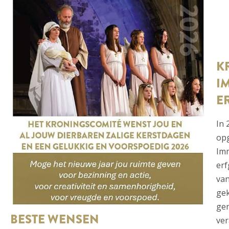
K
I
E
In 
op
Imm
erf
va
gek
gen
BESTE WENSEN
ver