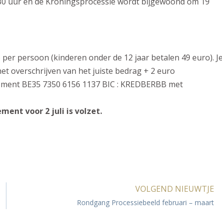
.30 uur en de Kroningsprocessie wordt bijgewoond om 19
per persoon (kinderen onder de 12 jaar betalen 49 euro). J
et overschrijven van het juiste bedrag + 2 euro
ment BE35 7350 6156 1137 BIC : KREDBERBB met
ent voor 2 juli is volzet.
VOLGEND NIEUWTJE
Rondgang Processiebeeld februari – maart