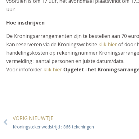
voorzien is om 17 uur, het avondmaal plaatsvindt om 17
uur.
Hoe inschrijven
De Kroningsarrangementen zijn te bestellen aan 70 euro 
kan reserveren via de Kroningswebsite
klik hier
of door h
handelingskosten op rekeningnummer Kroningsarrange
vermelding : aantal personen en juiste datum/data.
Voor infofolder
klik hier
Opgelet : het Kroningsarrangem
VORIG NIEUWTJE
Kroningstekenwedstrijd : 866 tekeningen