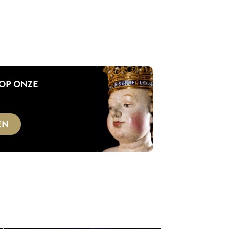
 OP ONZE
EN