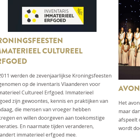
RONINGSFEESTEN
MMATERIEEL CULTUREEL
RFGOED
2011 werden de zevenjaarlijkse Kroningsfeesten
genomen op de inventaris Vlaanderen voor
AVON
aterieel Cultureel Erfgoed. Immaterieel
goed zijn gewoontes, kennis en praktijken van
Het avon
ndaag, die mensen van vroeger hebben
maar dan
regen en willen doorgeven aan toekomstige
afspeelt
eraties. En naarmate tijden veranderen,
wordt doo
andert immaterieel erfgoed mee.