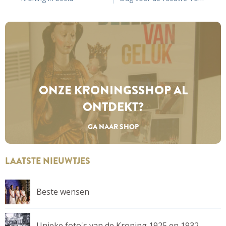
ONZE KRONINGS­SHOP AL
ONTDEKT?
GA NAAR SHOP
LAATSTE NIEUWTJES
Beste wensen
Unieke foto's van de Kroning 1925 en 1932