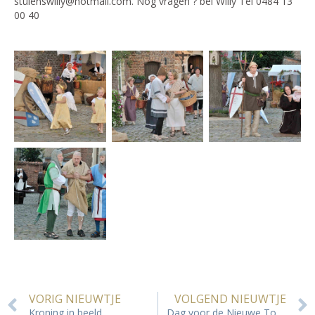
stulenswilly@hotmail.com. Nog vragen ? bel Willy Tel 0484 13
00 40
VORIG NIEUWTJE
VOLGEND NIEUWTJE
Kroning in beeld
Dag voor de Nieuwe Tongenaren