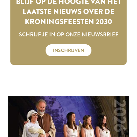
BLIJF OP DE HOOGTE VAN HET
LAATSTE NIEUWS OVER DE
KRONINGSFEESTEN 2030
SCHRIJF JE IN OP ONZE NIEUWSBRIEF
INSCHRIJVEN