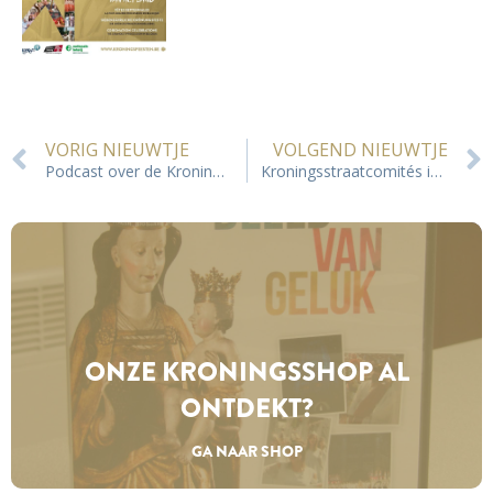
VORIG NIEUWTJE
VOLGEND NIEUWTJE
Podcast over de Kroningsfeesten
Kroningsstraatcomités in actie
ONZE KRONINGS­SHOP AL
ONTDEKT?
GA NAAR SHOP