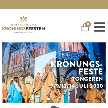
0
Warenko
KRÖNUNGS-
FESTE
TONGEREN
7/9/12/14 JULI 2030