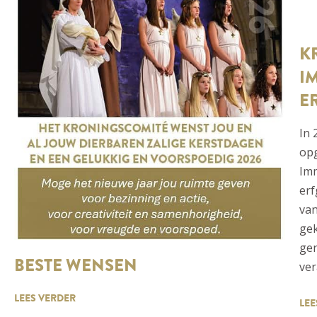
K
I
E
In 
op
Imm
erf
va
gek
gen
BESTE WENSEN
ver
LEES VERDER
LEE