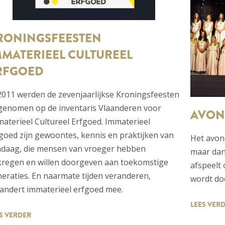
RONINGSFEESTEN
MMATERIEEL CULTUREEL
RFGOED
2011 werden de zevenjaarlijkse Kroningsfeesten
genomen op de inventaris Vlaanderen voor
AVON
aterieel Cultureel Erfgoed. Immaterieel
goed zijn gewoontes, kennis en praktijken van
Het avon
ndaag, die mensen van vroeger hebben
maar dan
regen en willen doorgeven aan toekomstige
afspeelt
eraties. En naarmate tijden veranderen,
wordt doo
andert immaterieel erfgoed mee.
LEES VER
S VERDER