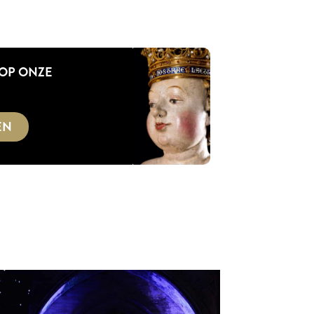
 OP ONZE
EN