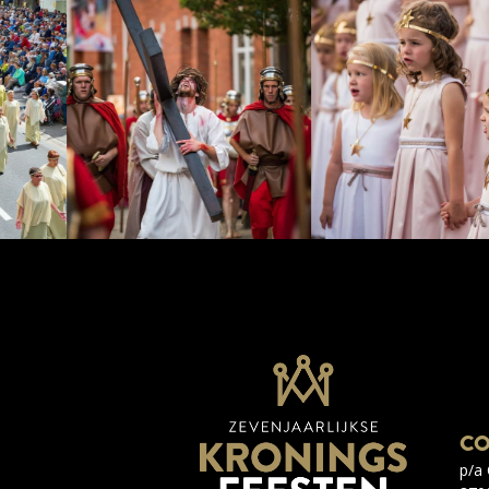
CO
p/a 