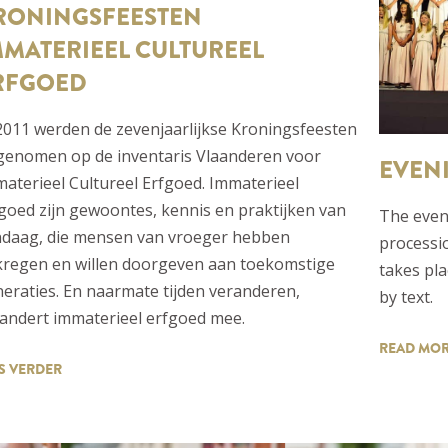
RONINGSFEESTEN
MMATERIEEL CULTUREEL
RFGOED
2011 werden de zevenjaarlijkse Kroningsfeesten
genomen op de inventaris Vlaanderen voor
EVEN
aterieel Cultureel Erfgoed. Immaterieel
goed zijn gewoontes, kennis en praktijken van
The eveni
ndaag, die mensen van vroeger hebben
processi
regen en willen doorgeven aan toekomstige
takes pla
eraties. En naarmate tijden veranderen,
by text.
andert immaterieel erfgoed mee.
READ MO
S VERDER