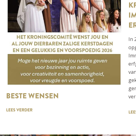
K
I
E
In 
op
Imm
erf
va
gek
gen
BESTE WENSEN
ver
LEES VERDER
LEE