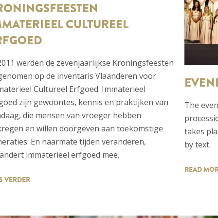
RONINGSFEESTEN
MMATERIEEL CULTUREEL
RFGOED
2011 werden de zevenjaarlijkse Kroningsfeesten
genomen op de inventaris Vlaanderen voor
EVEN
aterieel Cultureel Erfgoed. Immaterieel
goed zijn gewoontes, kennis en praktijken van
The eveni
ndaag, die mensen van vroeger hebben
processi
regen en willen doorgeven aan toekomstige
takes pla
eraties. En naarmate tijden veranderen,
by text.
andert immaterieel erfgoed mee.
READ MO
S VERDER