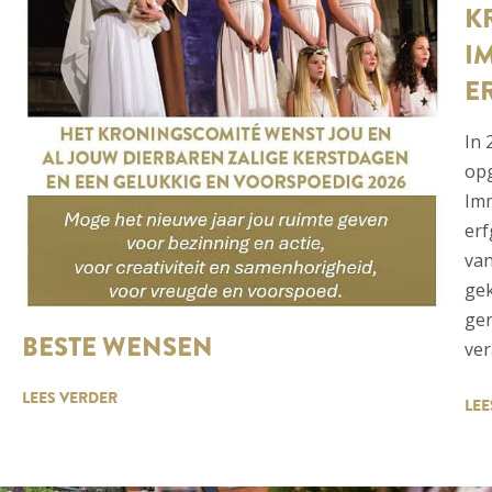
K
I
E
In 
op
Imm
erf
va
gek
gen
BESTE WENSEN
ver
LEES VERDER
LEE