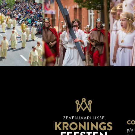
CO
p/a 